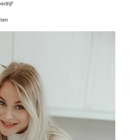
edrijf
zien